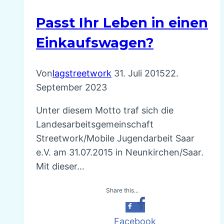
Saar
Passt Ihr Leben in einen
e.V.
on
Einkaufswagen?
Tour
in
Von
lagstreetwork
31. Juli 2015
22.
Luxembourg
September 2023
Unter diesem Motto traf sich die
Landesarbeitsgemeinschaft
Streetwork/Mobile Jugendarbeit Saar
e.V. am 31.07.2015 in Neunkirchen/Saar.
Mit dieser…
Share this...
Facebook