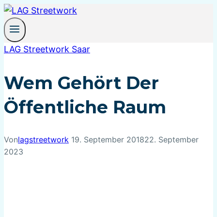
Zum
Inhalt
springen
LAG Streetwork Saar
Wem Gehört Der
Öffentliche Raum
Von
lagstreetwork
19. September 2018
22. September
2023