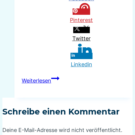
Pinterest
Twitter
Linkedin
Passt
Weiterlesen
Ihr
Leben
in
Schreibe einen Kommentar
einen
Einkaufswagen?
Deine E-Mail-Adresse wird nicht veröffentlicht.