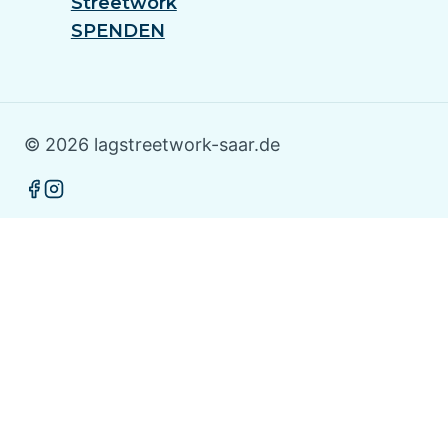
Streetwork
SPENDEN
© 2026 lagstreetwork-saar.de
Home
Untermenü
Über LAG
Umschalten
Unsere Projekte – Wir stellen uns vor
Untermenü
Umschalten
Aufsuchende Soziale Arbeit Völklingen
Aufsuchende Soziale Arbeit