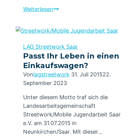
Die
Weiterlesen
LAG
Streetwork
/
Mobile
LAG Streetwork Saar
Jugendarbeit
Passt Ihr Leben in einen
Saar
Einkaufswagen?
e.V.
Von
lagstreetwork
31. Juli 2015
22.
on
September 2023
Tour
in
Unter diesem Motto traf sich die
Luxembourg
Landesarbeitsgemeinschaft
Streetwork/Mobile Jugendarbeit Saar
e.V. am 31.07.2015 in
Neunkirchen/Saar. Mit dieser…