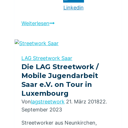
Linkedin
Wem
Weiterlesen
gehört
der
öffentliche
Raum
LAG Streetwork Saar
Die LAG Streetwork /
Mobile Jugendarbeit
Saar e.V. on Tour in
Luxembourg
Von
lagstreetwork
21. März 2018
22.
September 2023
Streetworker aus Neunkirchen,