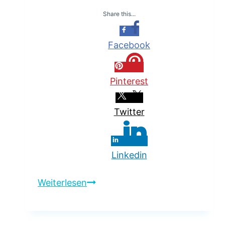
Share this...
Facebook
Pinterest
Twitter
Linkedin
Passt
Weiterlesen
Ihr
Leben
in